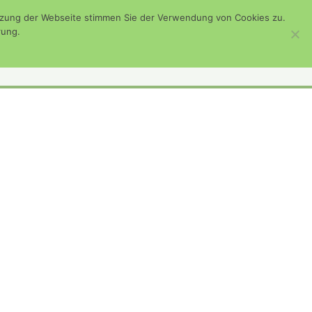
utzung der Webseite stimmen Sie der Verwendung von Cookies zu.
Such-
bichau
Deponienachsorge
Kontakt
rung.
Formular
ansehen