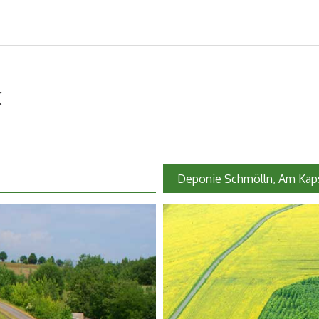
k
Deponie Schmölln, Am Kap