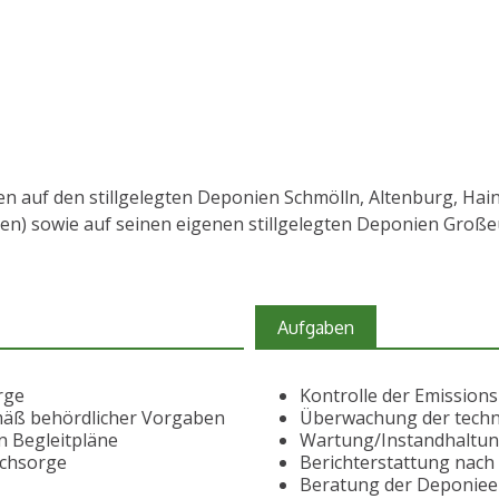
auf den stillgelegten Deponien Schmölln, Altenburg, Hai
en) sowie auf seinen eigenen stillgelegten Deponien Groß
Aufgaben
rge
Kontrolle der Emission
mäß behördlicher Vorgaben
Überwachung der techn
n Begleitpläne
Wartung/Instandhaltung
achsorge
Berichterstattung nac
Beratung der Deponie