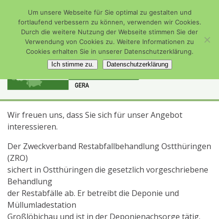
Zum
ZRO Start
Um unsere Webseite für Sie optimal zu gestalten und
Inhalt
De-Smit-Straße 18 • 07545 Gera
0365 8561487
fortlaufend verbessern zu können, verwenden wir Cookies.
springen
info@zro-ot.de
Durch die weitere Nutzung der Webseite stimmen Sie der
Verwendung von Cookies zu. Weitere Informationen zu
Cookies erhalten Sie in unserer Datenschutzerklärung.
Pri
Such-
Willkommen
Ich stimme zu.
Datenschutzerklärung
Formular
Men
Zweckverband
ZRO
ansehen
für
Restabfallbeh
mobi
Ostthüringen
Ger
Wir freuen uns, dass Sie sich für unser Angebot
interessieren.
Der Zweckverband Restabfallbehandlung Ostthüringen
(ZRO)
sichert in Ostthüringen die gesetzlich vorgeschriebene
Behandlung
der Restabfälle ab. Er betreibt die Deponie und
Müllumladestation
Großlöbichau und ist in der Deponienachsorge tätig.